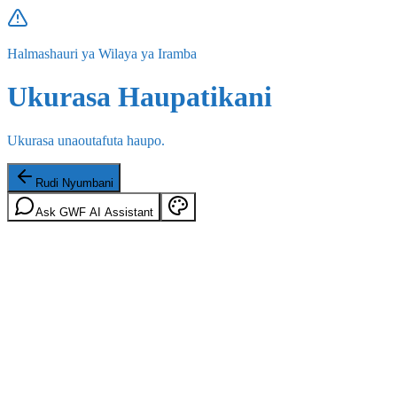
Halmashauri ya Wilaya ya Iramba
Ukurasa Haupatikani
Ukurasa unaoutafuta haupo.
Rudi Nyumbani
Ask GWF AI Assistant