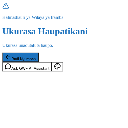
Halmashauri ya Wilaya ya Iramba
Ukurasa Haupatikani
Ukurasa unaoutafuta haupo.
Rudi Nyumbani
Ask GWF AI Assistant