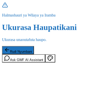
Halmashauri ya Wilaya ya Iramba
Ukurasa Haupatikani
Ukurasa unaoutafuta haupo.
Rudi Nyumbani
Ask GWF AI Assistant