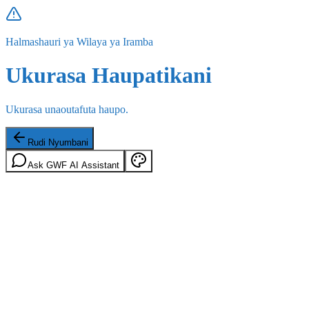
Halmashauri ya Wilaya ya Iramba
Ukurasa Haupatikani
Ukurasa unaoutafuta haupo.
Rudi Nyumbani
Ask GWF AI Assistant