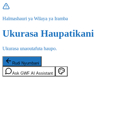
Halmashauri ya Wilaya ya Iramba
Ukurasa Haupatikani
Ukurasa unaoutafuta haupo.
Rudi Nyumbani
Ask GWF AI Assistant